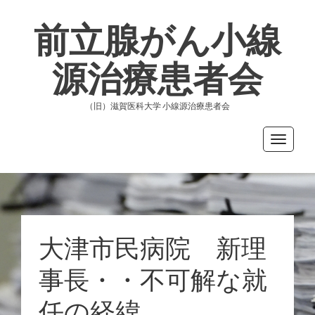
前立腺がん小線
源治療患者会
（旧）滋賀医科大学 小線源治療患者会
Toggle
navigati
大津市民病院 新理
事長・・不可解な就
任の経緯