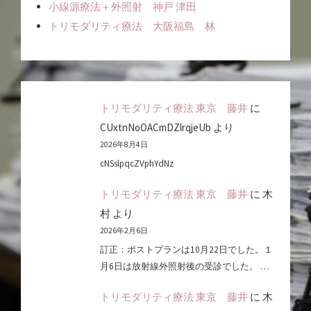
小線源療法＋外照射 神戸 津田
トリモダリティ療法 大阪福島 林
トリモダリティ療法 東京 藤井
に
CUxtnNoOACmDZlrqjeUb
より
2026年8月4日
cNSslpqcZVphYdNz
トリモダリティ療法 東京 藤井
に
木
村
より
2026年2月6日
訂正：ポストプランは10月22日でした。１
月6日は放射線外照射後の受診でした。 …
トリモダリティ療法 東京 藤井
に
木