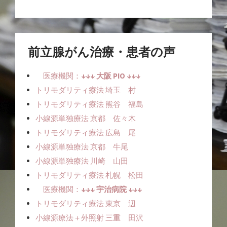
前立腺がん治療・患者の声
医療機関：
↓↓↓ 大阪 PIO ↓↓↓
トリモダリティ療法 埼玉 村
トリモダリティ療法 熊谷 福島
小線源単独療法ㅤ 京都 佐々木
トリモダリティ療法 広島 尾
小線源単独療法ㅤㅤ 京都 牛尾
小線源単独療法ㅤㅤ 川崎 山田
トリモダリティ療法 札幌 松田
医療機関：
↓↓↓ 宇治病院 ↓↓↓
トリモダリティ療法 東京 辺
小線源療法＋外照射 三重 田沢