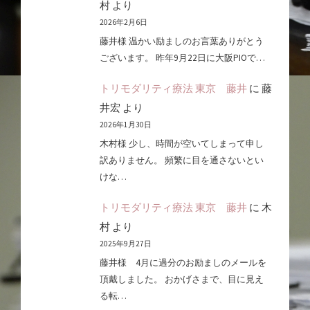
村
より
2026年2月6日
藤井様 温かい励ましのお言葉ありがとう
ございます。 昨年9月22日に大阪PIOで…
トリモダリティ療法 東京 藤井
に
藤
井宏
より
2026年1月30日
木村様 少し、時間が空いてしまって申し
訳ありません。 頻繁に目を通さないとい
けな…
トリモダリティ療法 東京 藤井
に
木
村
より
2025年9月27日
藤井様 4月に過分のお励ましのメールを
頂戴しました。 おかげさまで、目に見え
る転…