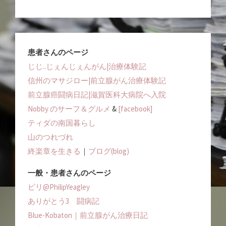
患者さんのページ
じじ..じぇんじぇんがん|治療体験記
信州のマサジロー|前立腺がん治療体験記
前立腺癌闘病日記|滋賀医科大病院へ入院
Nobby のサーフ＆グルメ
&
[facebook]
ティダの南国暮らし
山のつれづれ
終楽章を生きる
｜
ブログ(blog)
一般・患者さんのページ
ピリ@PhilipYeagley
ありがとう3 闘病記
Blue-Kobaton｜前立腺がん治療日記