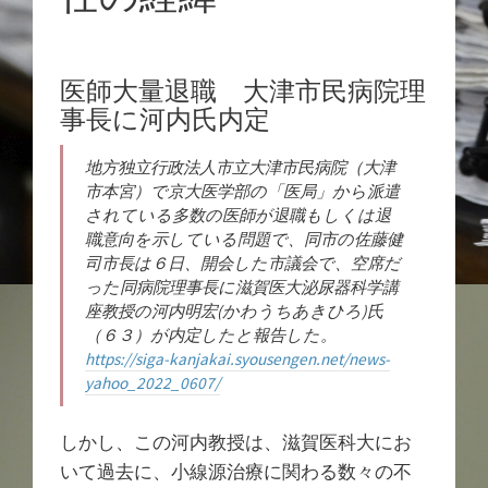
医師大量退職 大津市民病院理
事長に河内氏内定
地方独立行政法人市立大津市民病院（大津
市本宮）で京大医学部の「医局」から派遣
されている多数の医師が退職もしくは退
職意向を示している問題で、同市の佐藤健
司市長は６日、開会した市議会で、空席だ
った同病院理事長に滋賀医大泌尿器科学講
座教授の河内明宏(かわうちあきひろ)氏
（６３）が内定したと報告した。
https://siga-kanjakai.syousengen.net/news-
yahoo_2022_0607/
しかし、この河内教授は、滋賀医科大にお
いて過去に、小線源治療に関わる数々の不