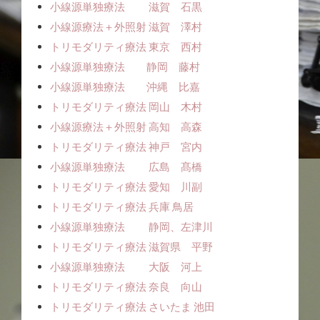
小線源単独療法 滋賀 石黒
小線源療法＋外照射 滋賀 澤村
トリモダリティ療法 東京 西村
小線源単独療法 静岡 藤村
小線源単独療法 沖縄 比嘉
トリモダリティ療法 岡山 木村
小線源療法＋外照射 高知 高森
トリモダリティ療法 神戸 宮内
小線源単独療法 広島 髙橋
トリモダリティ療法 愛知 川副
トリモダリティ療法 兵庫 鳥居
小線源単独療法 静岡、左津川
トリモダリティ療法 滋賀県 平野
小線源単独療法 大阪 河上
トリモダリティ療法 奈良 向山
トリモダリティ療法 さいたま 池田