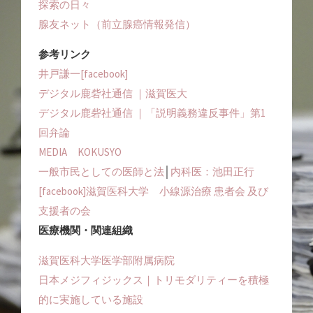
探索の日々
腺友ネット（前立腺癌情報発信）
参考リンク
井戸謙一[facebook]
デジタル鹿砦社通信 ｜滋賀医大
デジタル鹿砦社通信 ｜「説明義務違反事件」第1
回弁論
MEDIA KOKUSYO
一般市民としての医師と法
│
内科医：池田正行
[facebook]滋賀医科大学 小線源治療 患者会 及び
支援者の会
医療機関・関連組織
滋賀医科大学医学部附属病院
日本メジフィジックス｜トリモダリティーを積極
的に実施している施設