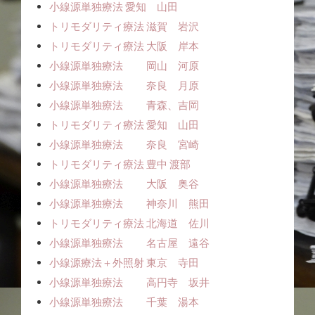
小線源単独療法ㅤㅤ 愛知 山田
トリモダリティ療法 滋賀 岩沢
トリモダリティ療法 大阪 岸本
小線源単独療法 岡山 河原
小線源単独療法 奈良 月原
小線源単独療法 青森、吉岡
トリモダリティ療法 愛知 山田
小線源単独療法 奈良 宮崎
トリモダリティ療法 豊中 渡部
小線源単独療法 大阪 奥谷
小線源単独療法 神奈川 熊田
トリモダリティ療法 北海道 佐川
小線源単独療法 名古屋 遠谷
小線源療法＋外照射 東京 寺田
小線源単独療法 高円寺 坂井
小線源単独療法 千葉 湯本