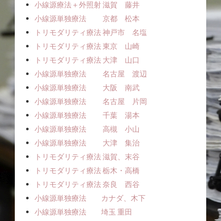
小線源療法＋外照射 滋賀 藤井
小線源単独療法 京都 松本
トリモダリティ療法 神戸市 名塩
トリモダリティ療法 東京 山崎
トリモダリティ療法 大津 山口
小線源単独療法 名古屋 渡辺
小線源単独療法 大阪 南武
小線源単独療法 名古屋 片岡
小線源単独療法 千葉 湯本
小線源単独療法 高槻 小山
小線源単独療法 大津 集治
トリモダリティ療法 滋賀、末谷
トリモダリティ療法 栃木・高橋
トリモダリティ療法 奈良 西谷
小線源単独療法 カナダ、木下
小線源単独療法 埼玉 重田