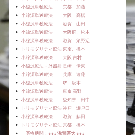
小線源単独療法 京都 加藤
小線源単独療法 大阪 高橋
小線源単独療法 滋賀 山田
小線源単独療法 大阪府、松本
小線源単独療法 滋賀 須野辺
トリモダリティ療法 東京、橋本
小線源単独療法 大阪 吉村
小線源療法＋外照射 長崎 伊東
小線源単独療法 兵庫 遠藤
小線源単独療法 堺 坂本
小線源単独療法 東京 高野
小線源単独療法 愛知県 田中
トリモダリティ療法 神戸 瀬戸口
小線源単独療法 滋賀 藤田
トリモダリティ療法 京都 橋本
医療機関：
↓↓↓ 滋賀医大 ↓↓↓