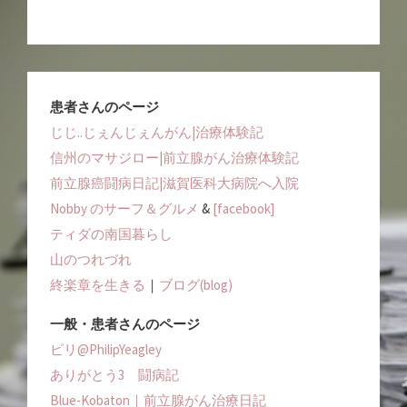
患者さんのページ
じじ..じぇんじぇんがん|治療体験記
信州のマサジロー|前立腺がん治療体験記
前立腺癌闘病日記|滋賀医科大病院へ入院
Nobby のサーフ＆グルメ
&
[facebook]
ティダの南国暮らし
山のつれづれ
終楽章を生きる
｜
ブログ(blog)
一般・患者さんのページ
ピリ@PhilipYeagley
ありがとう3 闘病記
Blue-Kobaton｜前立腺がん治療日記