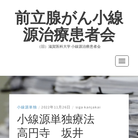
前立腺がん小線
源治療患者会
（旧）滋賀医科大学 小線源治療患者会
Toggle
navigati
小線源単独
/
2022年11月26日
/
siga kanjakai
小線源単独療法
高円寺 坂井