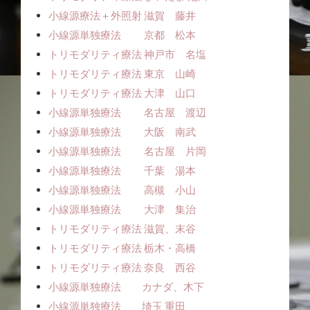
小線源療法＋外照射 滋賀 藤井
小線源単独療法 京都 松本
トリモダリティ療法 神戸市 名塩
トリモダリティ療法 東京 山崎
トリモダリティ療法 大津 山口
小線源単独療法 名古屋 渡辺
小線源単独療法 大阪 南武
小線源単独療法 名古屋 片岡
小線源単独療法 千葉 湯本
小線源単独療法 高槻 小山
小線源単独療法 大津 集治
トリモダリティ療法 滋賀、末谷
トリモダリティ療法 栃木・高橋
トリモダリティ療法 奈良 西谷
小線源単独療法 カナダ、木下
小線源単独療法 埼玉 重田