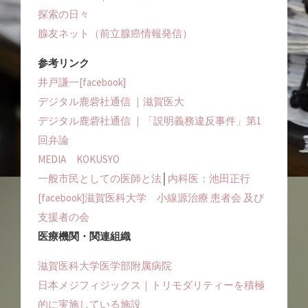
探索の日々
腺友ネット（前立腺癌情報発信）
参考リンク
井戸謙一[facebook]
デジタル鹿砦社通信 ｜滋賀医大
デジタル鹿砦社通信 ｜「説明義務違反事件」第1
回弁論
MEDIA KOKUSYO
一般市民としての医師と法
│
内科医：池田正行
[facebook]滋賀医科大学 小線源治療 患者会 及び
支援者の会
医療機関・関連組織
滋賀医科大学医学部附属病院
日本メジフィジックス｜トリモダリティーを積極
的に実施している施設