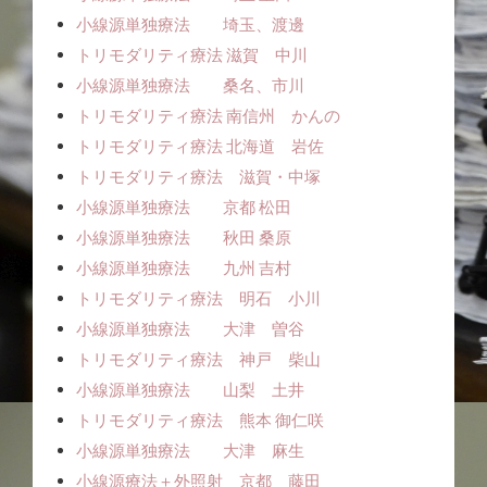
小線源単独療法 埼玉、渡邊
トリモダリティ療法 滋賀 中川
小線源単独療法 桑名、市川
トリモダリティ療法 南信州 かんの
トリモダリティ療法 北海道 岩佐
トリモダリティ療法 滋賀・中塚
小線源単独療法 京都 松田
小線源単独療法 秋田 桑原
小線源単独療法 九州 吉村
トリモダリティ療法 明石 小川
小線源単独療法 大津 曽谷
トリモダリティ療法 神戸 柴山
小線源単独療法 山梨 土井
トリモダリティ療法 熊本 御仁咲
小線源単独療法 大津 麻生
小線源療法＋外照射 京都 藤田