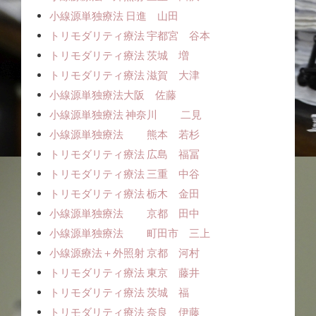
小線源単独療法ㅤㅤ 日進 山田
トリモダリティ療法 宇都宮 谷本
トリモダリティ療法 茨城 増
トリモダリティ療法 滋賀 大津
小線源単独療法ㅤㅤ大阪 佐藤
小線源単独療法 神奈川 二見
小線源単独療法 熊本 若杉
トリモダリティ療法 広島 福冨
トリモダリティ療法 三重 中谷
トリモダリティ療法 栃木 金田
小線源単独療法 京都 田中
小線源単独療法 町田市 三上
小線源療法＋外照射 京都 河村
トリモダリティ療法 東京 藤井
トリモダリティ療法 茨城 福
トリモダリティ療法 奈良 伊藤