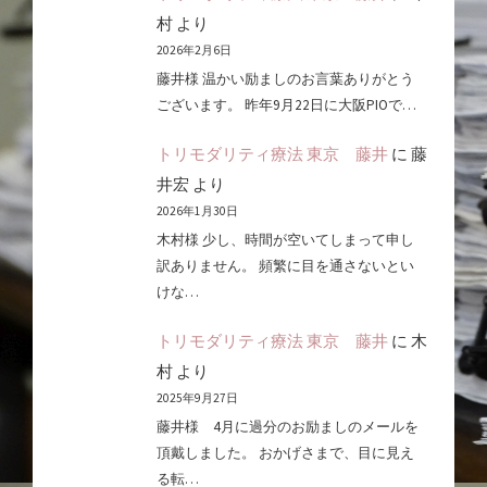
村
より
2026年2月6日
藤井様 温かい励ましのお言葉ありがとう
ございます。 昨年9月22日に大阪PIOで…
トリモダリティ療法 東京 藤井
に
藤
井宏
より
2026年1月30日
木村様 少し、時間が空いてしまって申し
訳ありません。 頻繁に目を通さないとい
けな…
トリモダリティ療法 東京 藤井
に
木
村
より
2025年9月27日
藤井様 4月に過分のお励ましのメールを
頂戴しました。 おかげさまで、目に見え
る転…