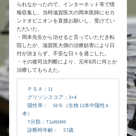
られなかったので、インターネット等で情
報収集し、当時滋賀医大の岡本医師にセカ
ンドオピニオンを直接お願いし、受けてい
ただいた。
・岡本先生から治せると言っていただき転
院したが、滋賀医大側の治療妨害により日
付が決まらず、不安な日々を過ごした。
・その後司法判断により、元年8月に何とか
治療してもらえた。
ＰＳＡ：11
グリソンスコア：3+4
陽性率： 50％（生検 12本中陽性 6
本）
T分類：T2aN0M0
診断時年齢： 57歳