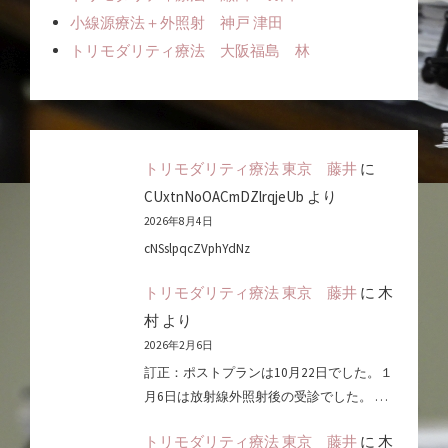
小線源療法＋外照射 神戸 津田
トリモダリティ療法 大阪福島 林
トリモダリティ療法 東京 藤井
に
CUxtnNoOACmDZlrqjeUb
より
2026年8月4日
cNSslpqcZVphYdNz
トリモダリティ療法 東京 藤井
に
木
村
より
2026年2月6日
訂正：ポストプランは10月22日でした。１
月6日は放射線外照射後の受診でした。 …
トリモダリティ療法 東京 藤井
に
木