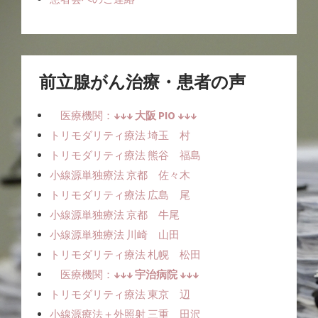
前立腺がん治療・患者の声
医療機関：
↓↓↓ 大阪 PIO ↓↓↓
トリモダリティ療法 埼玉 村
トリモダリティ療法 熊谷 福島
小線源単独療法ㅤ 京都 佐々木
トリモダリティ療法 広島 尾
小線源単独療法ㅤㅤ 京都 牛尾
小線源単独療法ㅤㅤ 川崎 山田
トリモダリティ療法 札幌 松田
医療機関：
↓↓↓ 宇治病院 ↓↓↓
トリモダリティ療法 東京 辺
小線源療法＋外照射 三重 田沢