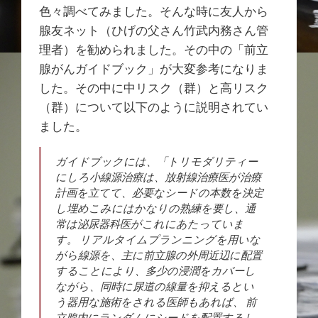
色々調べてみました。そんな時に友人から
腺友ネット（ひげの父さん竹武内務さん管
理者）を勧められました。その中の「前立
腺がんガイドブック」が大変参考になりま
した。その中に中リスク（群）と高リスク
（群）について以下のように説明されてい
ました。
ガイドブックには、「トリモダリティー
にしろ小線源治療は、放射線治療医が治療
計画を立てて、必要なシードの本数を決定
し埋めこみにはかなりの熟練を要し、通
常は泌尿器科医がこれにあたっていま
す。 リアルタイムプランニングを用いな
がら線源を、主に前立腺の外周近辺に配置
することにより、多少の浸潤をカバーし
ながら、同時に尿道の線量を抑えるとい
う器用な施術をされる医師もあれば、 前
立腺内にランダムにシードを配置するし