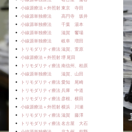
小線源療法＋外照射 東京 寺田
小線源単独療法 高円寺 坂井
小線源単独療法 千葉 湯本
小線源単独療法 滋賀 饗場
小線源単独療法 岐阜 増田
トリモダリティ療法 滋賀、萱原
小線源療法＋外照射 堺 尾田
トリモダリティ療法 南信州、柏原
小線源単独療法 滋賀、山田
トリモダリティ療法 愛知 尾崎
トリモダリティ療法 兵庫 中道
トリモダリティ療法 彦根、横田
小線源療法＋外照射 横浜 川瀬
トリモダリティ療法 滋賀 藤澤
トリモダリティ療法 名古屋 大石
小線源単独療法 北九州 前野