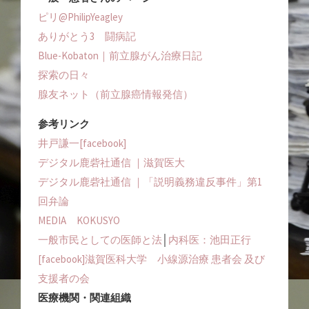
ピリ@PhilipYeagley
ありがとう3 闘病記
Blue-Kobaton｜前立腺がん治療日記
探索の日々
腺友ネット（前立腺癌情報発信）
参考リンク
井戸謙一[facebook]
デジタル鹿砦社通信 ｜滋賀医大
デジタル鹿砦社通信 ｜「説明義務違反事件」第1
回弁論
MEDIA KOKUSYO
一般市民としての医師と法
│
内科医：池田正行
[facebook]滋賀医科大学 小線源治療 患者会 及び
支援者の会
医療機関・関連組織