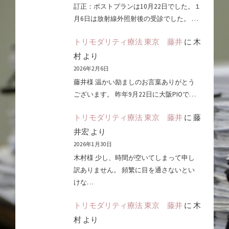
訂正：ポストプランは10月22日でした。１
月6日は放射線外照射後の受診でした。 …
トリモダリティ療法 東京 藤井
に
木
村
より
2026年2月6日
藤井様 温かい励ましのお言葉ありがとう
ございます。 昨年9月22日に大阪PIOで…
トリモダリティ療法 東京 藤井
に
藤
井宏
より
2026年1月30日
木村様 少し、時間が空いてしまって申し
訳ありません。 頻繁に目を通さないとい
けな…
トリモダリティ療法 東京 藤井
に
木
村
より