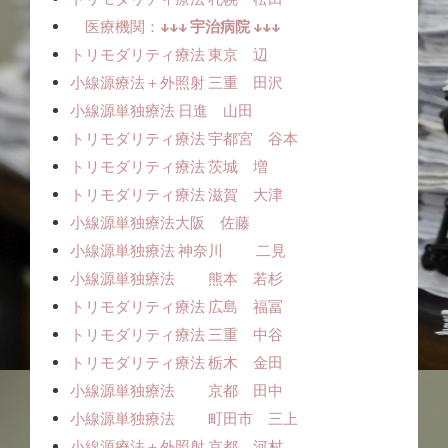
医療機関：
↓↓↓ 宇治病院 ↓↓↓
トリモダリティ療法 東京 辺
小線源療法＋外照射 三重 田沢
小線源単独療法ㅤㅤ 日進 山田
トリモダリティ療法 宇都宮 谷本
トリモダリティ療法 茨城 増
トリモダリティ療法 滋賀 大津
小線源単独療法ㅤㅤ大阪 佐藤
小線源単独療法 神奈川 二見
小線源単独療法 熊本 若杉
トリモダリティ療法 広島 福冨
トリモダリティ療法 三重 中谷
トリモダリティ療法 栃木 金田
小線源単独療法 京都 田中
小線源単独療法 町田市 三上
小線源療法＋外照射 京都 河村