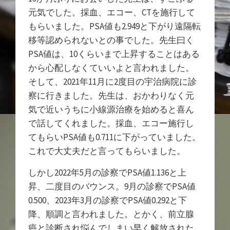
元気でした。採血、エコー、CTを施行して
もらいました。PSA値も2.949と下がり遠隔転
移等認められないとの事でした。先生曰く
PSA値は、10くらいまで上昇することはある
から心配しなくていいよと言われました。
そして、2021年11月に2度目の宇治病院に診
察に行きました。先生は、おかわりなく元
気で近いうちに小線源治療を始めると喜ん
で話してくれました。採血、エコー施行し
てもらいPSA値も0.711に下がっていました。
これで大丈夫だと言ってもらいました。
しかし2022年5月の診察でPSA値1.136と上
昇、二度目のバウンス。9月の診察でPSA値
0.500、2023年3月の診察でPSA値0.292と下
降、順調と言われ
ました。とかく、前立腺
癌と診断され悩んでしまい早く解放された