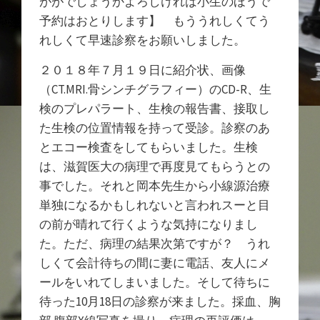
ががでしょうかよろしければ小生のほうで
予約はおとりします】 もううれしくてう
れしくて早速診察をお願いしました。
２０１８年７月１９日に紹介状、画像
（CT.MRI.骨シンチグラフィー）のCD-R、生
検のプレパラート、生検の報告書、接取し
た生検の位置情報を持って受診。診察のあ
とエコー検査をしてもらいました。生検
は、滋賀医大の病理で再度見てもらうとの
事でした。それと岡本先生から小線源治療
単独になるかもしれないと言われスーと目
の前が晴れて行くような気持になりまし
た。ただ、病理の結果次第ですが？ うれ
しくて会計待ちの間に妻に電話、友人にメ
ールをいれてしまいました。そして待ちに
待った10月18日の診察が来ました。採血、胸