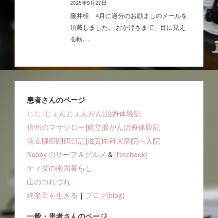
2025年9月27日
藤井様 4月に過分のお励ましのメールを
頂戴しました。 おかげさまで、目に見え
る転…
患者さんのページ
じじ..じぇんじぇんがん|治療体験記
信州のマサジロー|前立腺がん治療体験記
前立腺癌闘病日記|滋賀医科大病院へ入院
Nobby のサーフ＆グルメ
&
[facebook]
ティダの南国暮らし
山のつれづれ
終楽章を生きる
｜
ブログ(blog)
一般・患者さんのページ