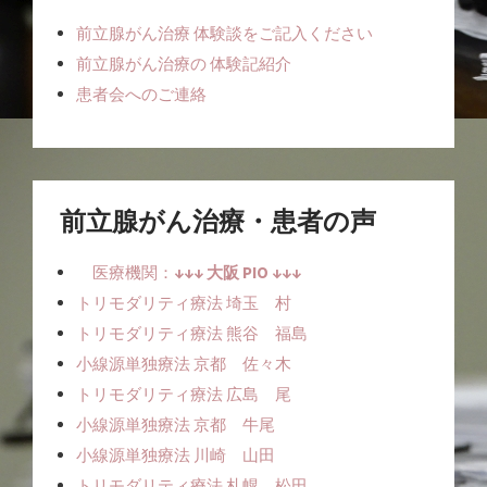
前立腺がん治療 体験談をご記入ください
前立腺がん治療の 体験記紹介
患者会へのご連絡
前立腺がん治療・患者の声
医療機関：
↓↓↓ 大阪 PIO ↓↓↓
トリモダリティ療法 埼玉 村
トリモダリティ療法 熊谷 福島
小線源単独療法ㅤ 京都 佐々木
トリモダリティ療法 広島 尾
小線源単独療法ㅤㅤ 京都 牛尾
小線源単独療法ㅤㅤ 川崎 山田
トリモダリティ療法 札幌 松田