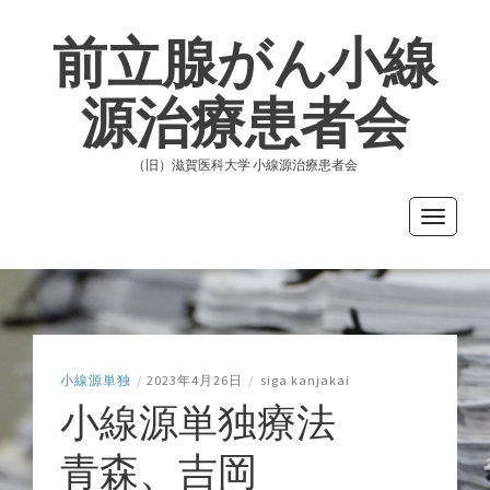
前立腺がん小線
源治療患者会
（旧）滋賀医科大学 小線源治療患者会
Toggle
navigati
小線源単独
/
2023年4月26日
/
siga kanjakai
小線源単独療法
青森、吉岡