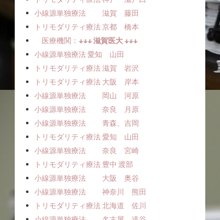
小線源単独療法 滋賀 藤田
トリモダリティ療法 京都 橋本
医療機関：
↓↓↓ 滋賀医大 ↓↓↓
小線源単独療法ㅤㅤ 愛知 山田
トリモダリティ療法 滋賀 岩沢
トリモダリティ療法 大阪 岸本
小線源単独療法 岡山 河原
小線源単独療法 奈良 月原
小線源単独療法 青森、吉岡
トリモダリティ療法 愛知 山田
小線源単独療法 奈良 宮崎
トリモダリティ療法 豊中 渡部
小線源単独療法 大阪 奥谷
小線源単独療法 神奈川 熊田
トリモダリティ療法 北海道 佐川
小線源単独療法 名古屋 遠谷