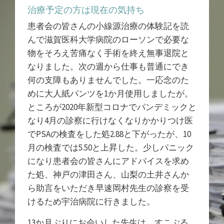
治療予定の方は現在の気持ち
患者会の皆さんの小線源治療の体験記を読
んで滋賀医科大学病院のローソンで必要な
物をそろえ苦痛なく手術を終え無事退院と
なりました。次の週から仕事も普通にでき
何の支障もありませんでした。一応念のた
めに大人紙パンツを1か月使用しましたが。
ところが2020年新型コロナでパンデミックと
なり4月の診察に行けなくなりかかりつけ医
でPSAの検査をした処2.88と下がったが、10
月の検査では5.50と上昇した。少しパニック
になり患者会の皆さんにアドバイスを求め
た処、神戸の津田さん、山梨の土井さんか
ら助言をいただき早速岡村先生の診察を受
けるため宇治病院に行きました。
13か月ぶりにお会いした先生は、すこぶる