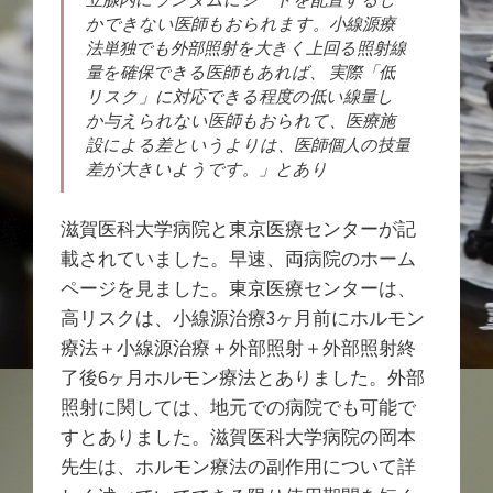
かできない医師もおられます。小線源療
法単独でも外部照射を大きく上回る照射線
量を確保できる医師もあれば、 実際「低
リスク」に対応できる程度の低い線量し
か与えられない医師もおられて、医療施
設による差というよりは、医師個人の技量
差が大きいようです。」とあり
滋賀医科大学病院と東京医療センターが記
載されていました。早速、両病院のホーム
ページを見ました。東京医療センターは、
高リスクは、小線源治療3ヶ月前にホルモン
療法＋小線源治療＋外部照射＋外部照射終
了後6ヶ月ホルモン療法とありました。外部
照射に関しては、地元での病院でも可能で
すとありました。滋賀医科大学病院の岡本
先生は、ホルモン療法の副作用について詳