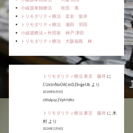
小線源単独療法 吹田 夷
トリモダリティ療法 桒名 坂井
トリモダリティ療法 瀬田 羽田
小線源療法＋外照射 神戸 津田
トリモダリティ療法 大阪福島 林
トリモダリティ療法 東京 藤井
に
CUxtnNoOACmDZlrqjeUb
より
2026年8月4日
cNSslpqcZVphYdNz
トリモダリティ療法 東京 藤井
に
木
村
より
2026年2月6日