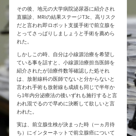
その後、地元の大学病院泌尿器に紹介され
直腸診、MRIの結果ステージT3c、高リスク
だと言われ即ロボット支援手術で前立腺を
とってさっぱりしましょうと手術を薦めら
れた。
しかしこの時、自分は小線源治療を希望し
ている事を話すと、小線源治療担当医師を
紹介されたが治療件数等確認した処それ
は、放射線科の医師でないと分からないと
言われ手術も放射線も成績も同じで半年か
ら1年内分泌療法の後いずれも施行すると言
われ混でるので早めに決断して欲しいと言
われた。
実は、前立腺生検が決まった時（一ヵ月待
ち）にインターネットで前立腺癌について