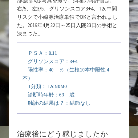
部.腹部X線写真を撮り、病理の再評価は、
右/5、左3/5、グリソンスコア3+4、T2c中間
リスクで小線源治療単独でOKと言われまし
た。2019年4月22日～25日入院23日の手術と
決まつた。
ＰＳＡ：8.11
グリソンスコア：3+4
陽性率：40 ％（生検10本中陽性 4
本）
T分類：T2cN0M0
診断時年齢：63 歳
触診の結果は？：結節なし
治療後にどう感じましたか