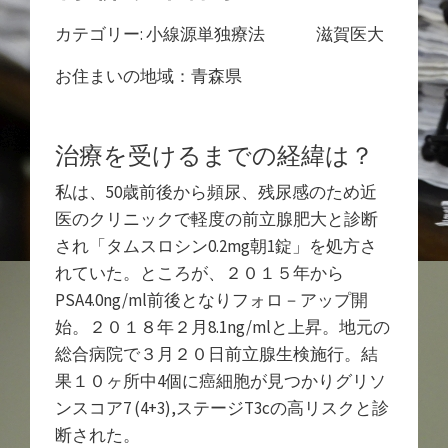
カテゴリー: 小線源単独療法 滋賀医大
お住まいの地域：青森県
治療を受けるまでの経緯は？
私は、50歳前後から頻尿、残尿感のため近
医のクリニックで軽度の前立腺肥大と診断
され「タムスロシン0.2mg朝1錠」を処方さ
れていた。ところが、２０１５年から
PSA4.0ng/ml前後となりフォロ－アップ開
始。２０１８年２月8.1ng/mlと上昇。地元の
総合病院で３月２０日前立腺生検施行。結
果１０ヶ所中4個に癌細胞が見つかりグリソ
ンスコア7 (4+3),ステージT3cの高リスクと診
断された。