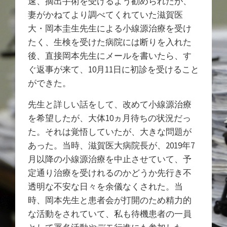
速、摘出手術を受けるよう勧められたが、
妻がかねてより調べてくれていた滋賀医
大・岡本圭生先生による小線源治療を受け
たく、生検を受けた病院には断りを入れた
後、直接岡本先生にメールを書いたら、す
ぐ返事が来て、10月11日に初診を受けること
ができた。
先生と詳しい話をして、改めて小線源治療
を希望したが、大体10ヵ月待ちの状況だっ
た。それは覚悟していたが、大きな問題が
あった。当時、滋賀医大病院長が、2019年7
月以降の小線源治療を中止させていて、予
定通り治療を受けれるのかどうか先行き不
透明な不安な日々を余儀なくされた。当
時、岡本先生と患者会が打開のため精力的
な活動をされていて、私も待機患者の一員