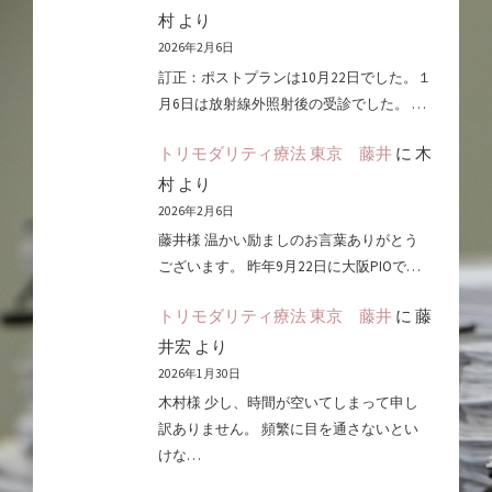
村
より
2026年2月6日
訂正：ポストプランは10月22日でした。１
月6日は放射線外照射後の受診でした。 …
トリモダリティ療法 東京 藤井
に
木
村
より
2026年2月6日
藤井様 温かい励ましのお言葉ありがとう
ございます。 昨年9月22日に大阪PIOで…
トリモダリティ療法 東京 藤井
に
藤
井宏
より
2026年1月30日
木村様 少し、時間が空いてしまって申し
訳ありません。 頻繁に目を通さないとい
けな…