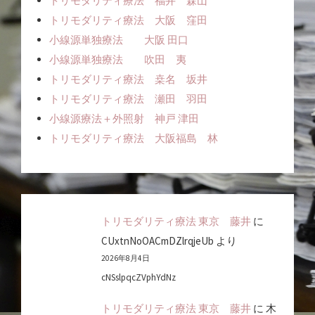
トリモダリティ療法 福井 森山
トリモダリティ療法 大阪 窪田
小線源単独療法 大阪 田口
小線源単独療法 吹田 夷
トリモダリティ療法 桒名 坂井
トリモダリティ療法 瀬田 羽田
小線源療法＋外照射 神戸 津田
トリモダリティ療法 大阪福島 林
トリモダリティ療法 東京 藤井
に
CUxtnNoOACmDZlrqjeUb
より
2026年8月4日
cNSslpqcZVphYdNz
トリモダリティ療法 東京 藤井
に
木