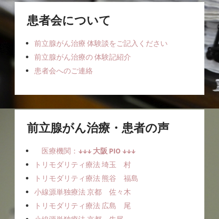
患者会について
前立腺がん治療 体験談をご記入ください
前立腺がん治療の 体験記紹介
患者会へのご連絡
前立腺がん治療・患者の声
医療機関：
↓↓↓ 大阪 PIO ↓↓↓
トリモダリティ療法 埼玉 村
トリモダリティ療法 熊谷 福島
小線源単独療法ㅤ 京都 佐々木
トリモダリティ療法 広島 尾