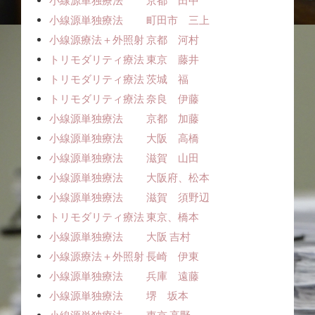
小線源単独療法 京都 田中
小線源単独療法 町田市 三上
小線源療法＋外照射 京都 河村
トリモダリティ療法 東京 藤井
トリモダリティ療法 茨城 福
トリモダリティ療法 奈良 伊藤
小線源単独療法 京都 加藤
小線源単独療法 大阪 高橋
小線源単独療法 滋賀 山田
小線源単独療法 大阪府、松本
小線源単独療法 滋賀 須野辺
トリモダリティ療法 東京、橋本
小線源単独療法 大阪 吉村
小線源療法＋外照射 長崎 伊東
小線源単独療法 兵庫 遠藤
小線源単独療法 堺 坂本