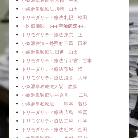
小線源単独療法ㅤㅤ 京都 牛尾
小線源単独療法ㅤㅤ 川崎 山田
トリモダリティ療法 札幌 松田
医療機関：
↓↓↓ 宇治病院 ↓↓↓
トリモダリティ療法 東京 辺
小線源療法＋外照射 三重 田沢
小線源単独療法ㅤㅤ 日進 山田
トリモダリティ療法 宇都宮 谷本
トリモダリティ療法 茨城 増
トリモダリティ療法 滋賀 大津
小線源単独療法ㅤㅤ大阪 佐藤
小線源単独療法 神奈川 二見
小線源単独療法 熊本 若杉
トリモダリティ療法 広島 福冨
トリモダリティ療法 三重 中谷
トリモダリティ療法 栃木 金田