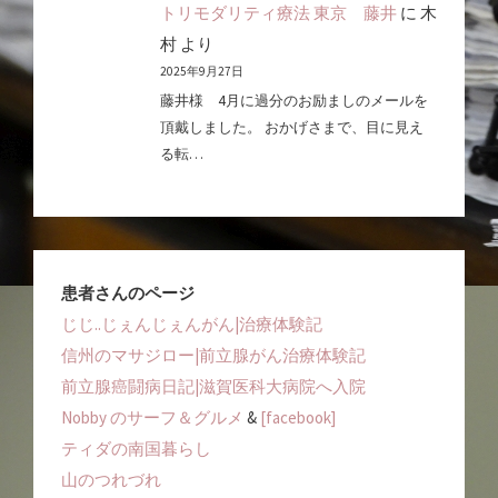
トリモダリティ療法 東京 藤井
に
木
村
より
2025年9月27日
藤井様 4月に過分のお励ましのメールを
頂戴しました。 おかげさまで、目に見え
る転…
患者さんのページ
じじ..じぇんじぇんがん|治療体験記
信州のマサジロー|前立腺がん治療体験記
前立腺癌闘病日記|滋賀医科大病院へ入院
Nobby のサーフ＆グルメ
&
[facebook]
ティダの南国暮らし
山のつれづれ