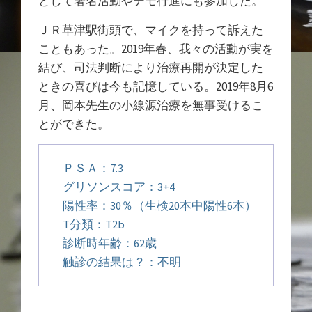
として署名活動やデモ行進にも参加した。
ＪＲ草津駅街頭で、マイクを持って訴えた
こともあった。2019年春、我々の活動が実を
結び、司法判断により治療再開が決定した
ときの喜びは今も記憶している。2019年8月6
月、岡本先生の小線源治療を無事受けるこ
とができた。
ＰＳＡ：7.3
グリソンスコア：3+4
陽性率：30％（生検20本中陽性6本）
T分類：T2b
診断時年齢：62歳
触診の結果は？：不明