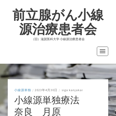
前立腺がん小線
源治療患者会
（旧）滋賀医科大学 小線源治療患者会
Toggle
navigati
小線源単独
/
2023年4月30日
/
siga kanjakai
小線源単独療法
奈良 月原