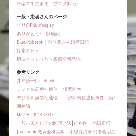
終楽章を生きる
｜
ブログ(blog)
一般・患者さんのページ
ピリ@PhilipYeagley
ありがとう3 闘病記
Blue-Kobaton｜前立腺がん治療日記
探索の日々
腺友ネット（前立腺癌情報発信）
参考リンク
井戸謙一[facebook]
デジタル鹿砦社通信 ｜滋賀医大
デジタル鹿砦社通信 ｜「説明義務違反事件」第1
回弁論
MEDIA KOKUSYO
一般市民としての医師と法
│
内科医：池田正行
[facebook]滋賀医科大学 小線源治療 患者会 及び