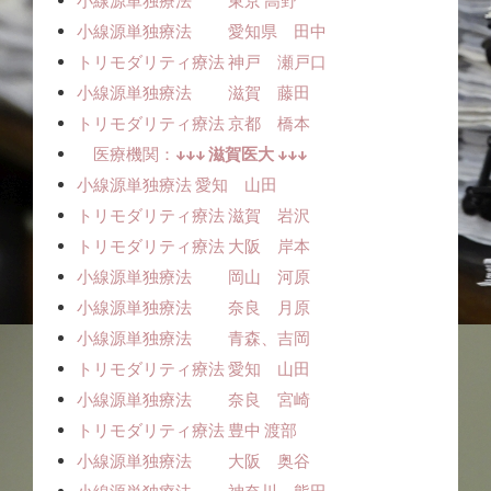
小線源単独療法 東京 高野
小線源単独療法 愛知県 田中
トリモダリティ療法 神戸 瀬戸口
小線源単独療法 滋賀 藤田
トリモダリティ療法 京都 橋本
医療機関：
↓↓↓ 滋賀医大 ↓↓↓
小線源単独療法ㅤㅤ 愛知 山田
トリモダリティ療法 滋賀 岩沢
トリモダリティ療法 大阪 岸本
小線源単独療法 岡山 河原
小線源単独療法 奈良 月原
小線源単独療法 青森、吉岡
トリモダリティ療法 愛知 山田
小線源単独療法 奈良 宮崎
トリモダリティ療法 豊中 渡部
小線源単独療法 大阪 奥谷