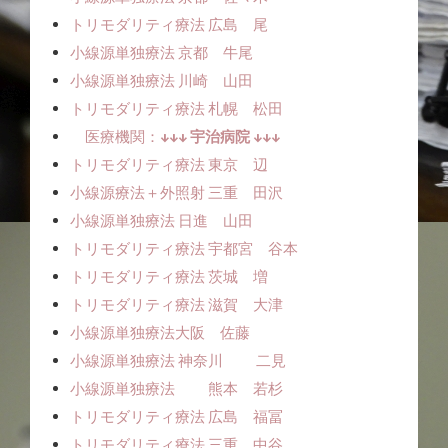
トリモダリティ療法 広島 尾
小線源単独療法ㅤㅤ 京都 牛尾
小線源単独療法ㅤㅤ 川崎 山田
トリモダリティ療法 札幌 松田
医療機関：
↓↓↓ 宇治病院 ↓↓↓
トリモダリティ療法 東京 辺
小線源療法＋外照射 三重 田沢
小線源単独療法ㅤㅤ 日進 山田
トリモダリティ療法 宇都宮 谷本
トリモダリティ療法 茨城 増
トリモダリティ療法 滋賀 大津
小線源単独療法ㅤㅤ大阪 佐藤
小線源単独療法 神奈川 二見
小線源単独療法 熊本 若杉
トリモダリティ療法 広島 福冨
トリモダリティ療法 三重 中谷