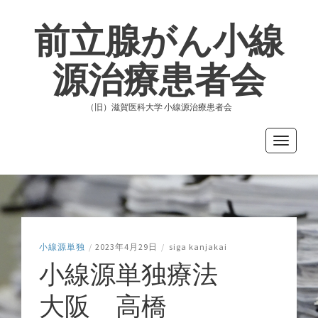
前立腺がん小線
源治療患者会
（旧）滋賀医科大学 小線源治療患者会
Toggle
navigati
小線源単独
/
2023年4月29日
/
siga kanjakai
小線源単独療法
大阪 高橋