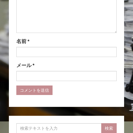
名前
*
メール
*