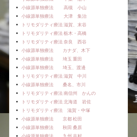
小線源単独療法 高槻 小山
小線源単独療法 大津 集治
トリモダリティ療法 滋賀、末谷
トリモダリティ療法 栃木・高橋
トリモダリティ療法 奈良 西谷
小線源単独療法 カナダ、木下
小線源単独療法 埼玉 重田
小線源単独療法 埼玉、渡邊
トリモダリティ療法 滋賀 中川
小線源単独療法 桑名、市川
トリモダリティ療法 南信州 かんの
トリモダリティ療法 北海道 岩佐
トリモダリティ療法 滋賀・中塚
小線源単独療法 京都 松田
小線源単独療法 秋田 桑原
小線源単独療法 九州 吉村