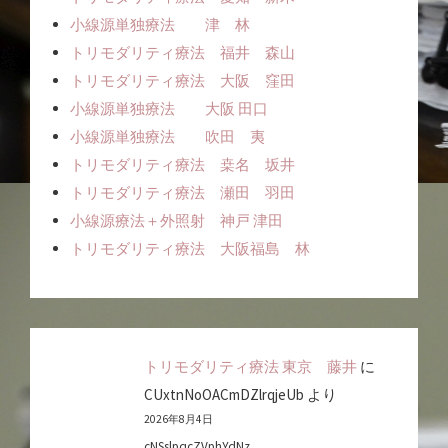
小線源単独療法 津 林
トリモダリティ療法 福井 森山
トリモダリティ療法 大阪 窪田
小線源単独療法 大阪 田口
小線源単独療法 吹田 夷
トリモダリティ療法 桒名 坂井
トリモダリティ療法 瀬田 羽田
小線源療法＋外照射 神戸 津田
トリモダリティ療法 大阪福島 林
トリモダリティ療法 東京 藤井
に
CUxtnNoOACmDZlrqjeUb
より
2026年8月4日
cNSslpqcZVphYdNz