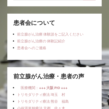
患者会について
前立腺がん治療 体験談をご記入ください
前立腺がん治療の 体験記紹介
患者会へのご連絡
前立腺がん治療・患者の声
医療機関：
↓↓↓ 大阪 PIO ↓↓↓
トリモダリティ療法 埼玉 村
トリモダリティ療法 熊谷 福島
小線源単独療法ㅤ 京都 佐々木