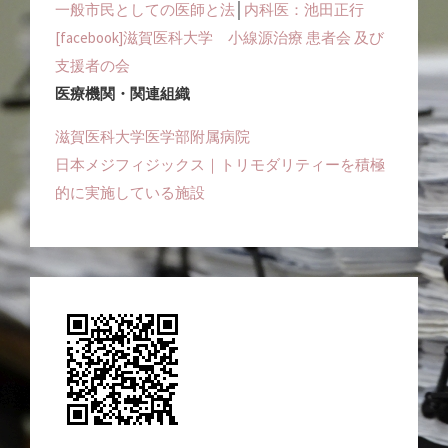
一般市民としての医師と法
│
内科医：池田正行
[facebook]滋賀医科大学 小線源治療 患者会 及び
支援者の会
医療機関・関連組織
滋賀医科大学医学部附属病院
日本メジフィジックス｜トリモダリティーを積極
的に実施している施設