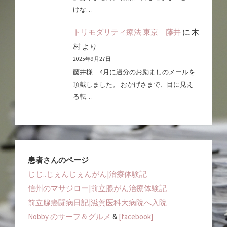
けな…
トリモダリティ療法 東京 藤井
に
木
村
より
2025年9月27日
藤井様 4月に過分のお励ましのメールを
頂戴しました。 おかげさまで、目に見え
る転…
患者さんのページ
じじ..じぇんじぇんがん|治療体験記
信州のマサジロー|前立腺がん治療体験記
前立腺癌闘病日記|滋賀医科大病院へ入院
Nobby のサーフ＆グルメ
&
[facebook]