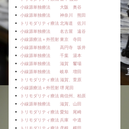
小線源単独療法 大阪 奥谷
小線源単独療法 神奈川 熊田
トリモダリティ療法 北海道 佐川
小線源単独療法 名古屋 遠谷
小線源療法＋外照射 東京 寺田
小線源単独療法 高円寺 坂井
小線源単独療法 千葉 湯本
小線源単独療法 滋賀 饗場
小線源単独療法 岐阜 増田
トリモダリティ療法 滋賀、萱原
小線源療法＋外照射 堺 尾田
トリモダリティ療法 南信州、柏原
小線源単独療法 滋賀、山田
トリモダリティ療法 愛知 尾崎
トリモダリティ療法 兵庫 中道
トリモダリティ療法 彦根、横田