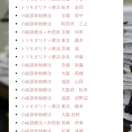
トリモダリティ療法 栃木 金田
小線源単独療法 京都 田中
小線源単独療法 町田市 三上
小線源療法＋外照射 京都 河村
トリモダリティ療法 東京 藤井
トリモダリティ療法 茨城 福
トリモダリティ療法 奈良 伊藤
小線源単独療法 京都 加藤
小線源単独療法 大阪 高橋
小線源単独療法 滋賀 山田
小線源単独療法 大阪府、松本
小線源単独療法 滋賀 須野辺
トリモダリティ療法 東京、橋本
小線源単独療法 大阪 吉村
小線源療法＋外照射 長崎 伊東
小線源単独療法 兵庫 遠藤