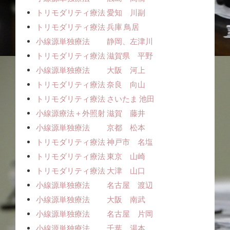
トリモダリティ療法 愛知 川副
トリモダリティ療法 兵庫 鳥居
小線源単独療法 静岡、左津川
トリモダリティ療法 滋賀県 平野
小線源単独療法 大阪 河上
トリモダリティ療法 奈良 向山
トリモダリティ療法 さいたま 池田
小線源療法＋外照射 滋賀 藤井
小線源単独療法 京都 松本
トリモダリティ療法 神戸市 名塩
トリモダリティ療法 東京 山崎
トリモダリティ療法 大津 山口
小線源単独療法 名古屋 渡辺
小線源単独療法 大阪 南武
小線源単独療法 名古屋 片岡
小線源単独療法 千葉 湯本