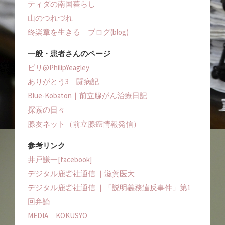
ティダの南国暮らし
山のつれづれ
終楽章を生きる
｜
ブログ(blog)
一般・患者さんのページ
ピリ@PhilipYeagley
ありがとう3 闘病記
Blue-Kobaton｜前立腺がん治療日記
探索の日々
腺友ネット（前立腺癌情報発信）
参考リンク
井戸謙一[facebook]
デジタル鹿砦社通信 ｜滋賀医大
デジタル鹿砦社通信 ｜「説明義務違反事件」第1
回弁論
MEDIA KOKUSYO