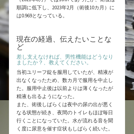
順調に低下し、2023年2月（術後10カ月）に
は0.969となっている。
現在の経過、伝えたいことな
ど
差し支えなければ、男性機能はどうなり
ましたか？、教えてください。
当初ユリーフ錠を服用していたが、精液が
出なくなったため、数カ月で服用を中止し
た。服用中止後は以前よりは薄くなったが
精液も出るようになった。
また、術後しばらくは夜中の尿の出が悪く
なる状態が続き、夜間のトイレもほぼ毎日
行くことになっていた。水が流れる音を聞
く度に尿意を催す症状もしばらく続いた。