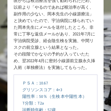
医からは根治療法を強く勧められたため、
以前より「やるのであれば根治率が高く、
副作用の少ない、岡本先生の小線源療法」
と決めていたので、宇治病院に移られてい
た岡本先生にメールを送付したところ、非
常に丁寧な返信メールがあり、2021年7月に
宇治病院受診、経会陰生検を実施、中間リ
スクの前立腺という結果となった。
その段階でかなりの予約が入っていたた
め、翌2022年4月に密封小線源前立腺永久挿
入術（単独療法）を実施してもらった。
ＰＳＡ：10.67
グリソンスコア：4+3
陽性率：50％（生検 本中陽性 本）
T分類：T2a
診断時年齢：57歳