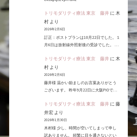
トリモダリティ療法 東京 藤井
に
木
村
より
2026年2月6日
訂正：ポストプランは10月22日でした。１
月6日は放射線外照射後の受診でした。 …
トリモダリティ療法 東京 藤井
に
木
村
より
2026年2月6日
藤井様 温かい励ましのお言葉ありがとう
ございます。 昨年9月22日に大阪PIOで…
トリモダリティ療法 東京 藤井
に
藤
井宏
より
2026年1月30日
木村様 少し、時間が空いてしまって申し
訳ありません。 頻繁に目を通さないとい