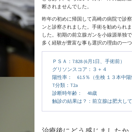
断されませんでした。
昨年の初めに帰国して高崎の病院で診察
ンと診察されました。手術を勧められま
した。初期の前立腺ガンを小線源単独で
多く経験が豊富な事も選択の理由の一つ
ＰＳＡ：7.828 (6月1日、手術前）
グリソンスコア：３＋４
陽性率： 61.5％（生検 １３本中陽
T分類：T2a
診断時年齢： 48歳
触診の結果は？：前立腺は肥大して
治療後にどう感じましたか