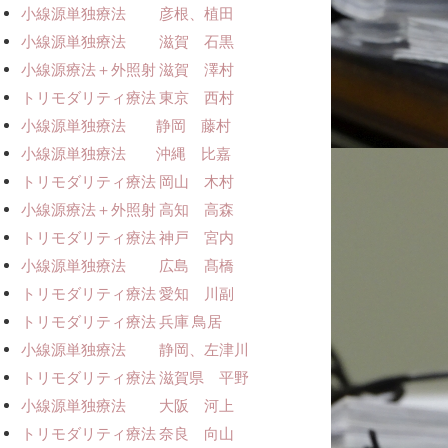
小線源単独療法 彦根、植田
小線源単独療法 滋賀 石黒
小線源療法＋外照射 滋賀 澤村
トリモダリティ療法 東京 西村
小線源単独療法 静岡 藤村
小線源単独療法 沖縄 比嘉
トリモダリティ療法 岡山 木村
小線源療法＋外照射 高知 高森
トリモダリティ療法 神戸 宮内
小線源単独療法 広島 髙橋
トリモダリティ療法 愛知 川副
トリモダリティ療法 兵庫 鳥居
小線源単独療法 静岡、左津川
トリモダリティ療法 滋賀県 平野
小線源単独療法 大阪 河上
トリモダリティ療法 奈良 向山