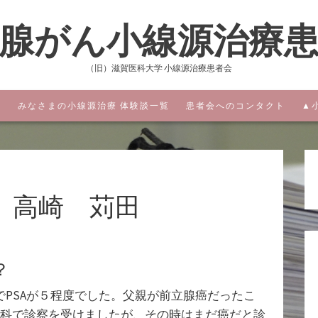
腺がん小線源治療
（旧）滋賀医科大学 小線源治療患者会
みなさまの小線源治療 体験談一覧
患者会へのコンタクト
▲
 高崎 苅田
？
でPSAが５程度でした。父親が前立腺癌だったこ
科で診察を受けましたが、その時はまだ癌だと診