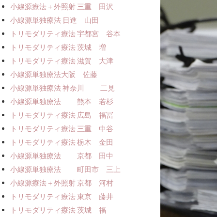
小線源療法＋外照射 三重 田沢
小線源単独療法ㅤㅤ 日進 山田
トリモダリティ療法 宇都宮 谷本
トリモダリティ療法 茨城 増
トリモダリティ療法 滋賀 大津
小線源単独療法ㅤㅤ大阪 佐藤
小線源単独療法 神奈川 二見
小線源単独療法 熊本 若杉
トリモダリティ療法 広島 福冨
トリモダリティ療法 三重 中谷
トリモダリティ療法 栃木 金田
小線源単独療法 京都 田中
小線源単独療法 町田市 三上
小線源療法＋外照射 京都 河村
トリモダリティ療法 東京 藤井
トリモダリティ療法 茨城 福