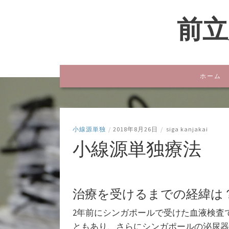
前立
ホーム
小線源単独
/
2018年8月26日
/
siga kanjakai
小線源単独療法
治療を受けるまでの経緯は
2年前にシンガポールで受けた血液検査
ともあり、さらにシンガポールの泌尿器