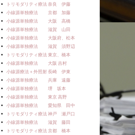
トリモダリティ療法 奈良 伊藤
小線源単独療法 京都 加藤
小線源単独療法 大阪 高橋
小線源単独療法 滋賀 山田
小線源単独療法 大阪府、松本
小線源単独療法 滋賀 須野辺
トリモダリティ療法 東京、橋本
小線源単独療法 大阪 吉村
小線源療法＋外照射 長崎 伊東
小線源単独療法 兵庫 遠藤
小線源単独療法 堺 坂本
小線源単独療法 東京 高野
小線源単独療法 愛知県 田中
トリモダリティ療法 神戸 瀬戸口
小線源単独療法 滋賀 藤田
トリモダリティ療法 京都 橋本