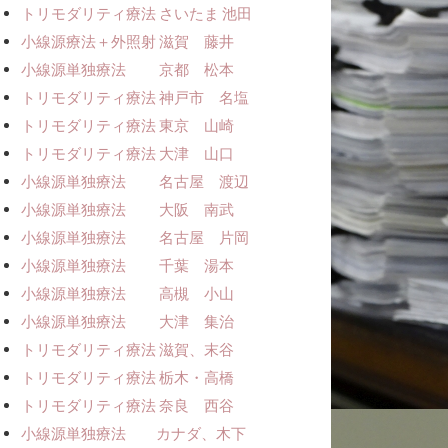
トリモダリティ療法 さいたま 池田
小線源療法＋外照射 滋賀 藤井
小線源単独療法 京都 松本
トリモダリティ療法 神戸市 名塩
トリモダリティ療法 東京 山崎
トリモダリティ療法 大津 山口
小線源単独療法 名古屋 渡辺
小線源単独療法 大阪 南武
小線源単独療法 名古屋 片岡
小線源単独療法 千葉 湯本
小線源単独療法 高槻 小山
小線源単独療法 大津 集治
トリモダリティ療法 滋賀、末谷
トリモダリティ療法 栃木・高橋
トリモダリティ療法 奈良 西谷
小線源単独療法 カナダ、木下