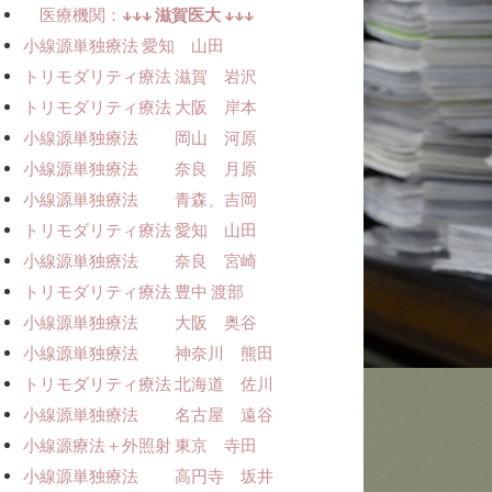
医療機関：
↓↓↓ 滋賀医大 ↓↓↓
小線源単独療法ㅤㅤ 愛知 山田
トリモダリティ療法 滋賀 岩沢
トリモダリティ療法 大阪 岸本
小線源単独療法 岡山 河原
小線源単独療法 奈良 月原
小線源単独療法 青森、吉岡
トリモダリティ療法 愛知 山田
小線源単独療法 奈良 宮崎
トリモダリティ療法 豊中 渡部
小線源単独療法 大阪 奥谷
小線源単独療法 神奈川 熊田
トリモダリティ療法 北海道 佐川
小線源単独療法 名古屋 遠谷
小線源療法＋外照射 東京 寺田
小線源単独療法 高円寺 坂井