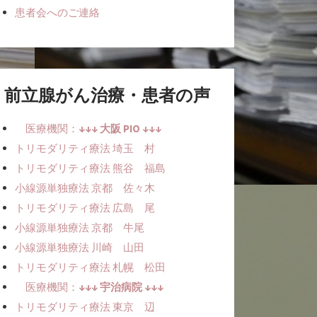
患者会へのご連絡
前立腺がん治療・患者の声
医療機関：
↓↓↓ 大阪 PIO ↓↓↓
トリモダリティ療法 埼玉 村
トリモダリティ療法 熊谷 福島
小線源単独療法ㅤ 京都 佐々木
トリモダリティ療法 広島 尾
小線源単独療法ㅤㅤ 京都 牛尾
小線源単独療法ㅤㅤ 川崎 山田
トリモダリティ療法 札幌 松田
医療機関：
↓↓↓ 宇治病院 ↓↓↓
トリモダリティ療法 東京 辺