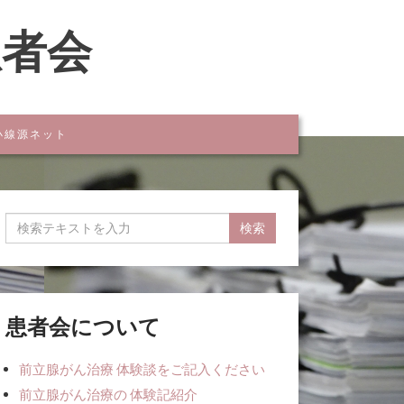
患者会
小線源ネット
患者会について
前立腺がん治療 体験談をご記入ください
前立腺がん治療の 体験記紹介