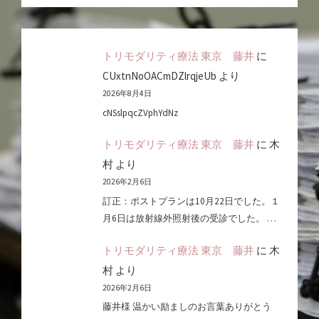
トリモダリティ療法 東京 藤井
に
CUxtnNoOACmDZlrqjeUb
より
2026年8月4日
cNSslpqcZVphYdNz
トリモダリティ療法 東京 藤井
に
木
村
より
2026年2月6日
訂正：ポストプランは10月22日でした。１
月6日は放射線外照射後の受診でした。 …
トリモダリティ療法 東京 藤井
に
木
村
より
2026年2月6日
藤井様 温かい励ましのお言葉ありがとう