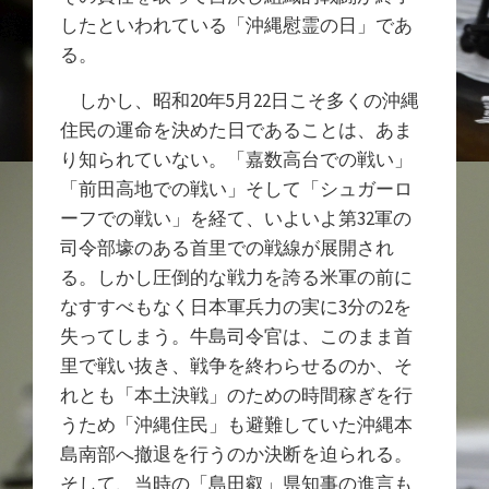
したといわれている「沖縄慰霊の日」であ
る。
しかし、昭和20年5月22日こそ多くの沖縄
住民の運命を決めた日であることは、あま
り知られていない。「嘉数高台での戦い」
「前田高地での戦い」そして「シュガーロ
ーフでの戦い」を経て、いよいよ第32軍の
司令部壕のある首里での戦線が展開され
る。しかし圧倒的な戦力を誇る米軍の前に
なすすべもなく日本軍兵力の実に3分の2を
失ってしまう。牛島司令官は、このまま首
里で戦い抜き、戦争を終わらせるのか、そ
れとも「本土決戦」のための時間稼ぎを行
うため「沖縄住民」も避難していた沖縄本
島南部へ撤退を行うのか決断を迫られる。
そして、当時の「島田叡」県知事の進言も