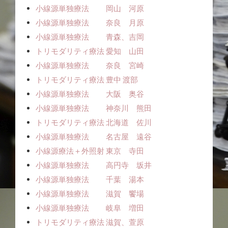
小線源単独療法 岡山 河原
小線源単独療法 奈良 月原
小線源単独療法 青森、吉岡
トリモダリティ療法 愛知 山田
小線源単独療法 奈良 宮崎
トリモダリティ療法 豊中 渡部
小線源単独療法 大阪 奥谷
小線源単独療法 神奈川 熊田
トリモダリティ療法 北海道 佐川
小線源単独療法 名古屋 遠谷
小線源療法＋外照射 東京 寺田
小線源単独療法 高円寺 坂井
小線源単独療法 千葉 湯本
小線源単独療法 滋賀 饗場
小線源単独療法 岐阜 増田
トリモダリティ療法 滋賀、萱原