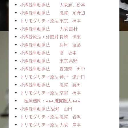
小線源単独療法 大阪府、松本
小線源単独療法 滋賀 須野辺
トリモダリティ療法 東京、橋本
小線源単独療法 大阪 吉村
小線源療法＋外照射 長崎 伊東
小線源単独療法 兵庫 遠藤
小線源単独療法 堺 坂本
小線源単独療法 東京 高野
小線源単独療法 愛知県 田中
トリモダリティ療法 神戸 瀬戸口
小線源単独療法 滋賀 藤田
トリモダリティ療法 京都 橋本
医療機関：
↓↓↓ 滋賀医大 ↓↓↓
小線源単独療法ㅤㅤ 愛知 山田
トリモダリティ療法 滋賀 岩沢
トリモダリティ療法 大阪 岸本