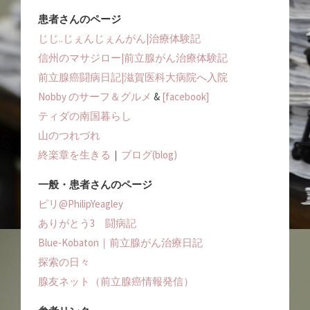
患者さんのページ
じじ..じぇんじぇんがん|治療体験記
信州のマサジロー|前立腺がん治療体験記
前立腺癌闘病日記|滋賀医科大病院へ入院
Nobby のサーフ＆グルメ
&
[facebook]
ティダの南国暮らし
山のつれづれ
終楽章を生きる
｜
ブログ(blog)
一般・患者さんのページ
ピリ@PhilipYeagley
ありがとう3 闘病記
Blue-Kobaton｜前立腺がん治療日記
探索の日々
腺友ネット（前立腺癌情報発信）