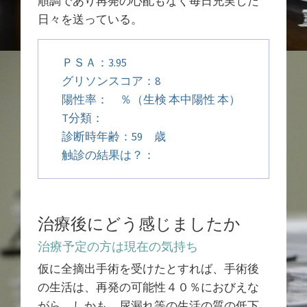
順調であり再発の心配もなく毎日充実した
日々を送っている。
ＰＳＡ：3.95
グリソンスコア：8
陽性率： ％（生検 本中陽性 本）
T分類：
診断時年齢：59 歳
触診の結果は？：
治療後にどう感じましたか
治療予定の方は現在の気持ち
仮に全摘出手術を受けたとすれば、手術後
の生活は、再発の可能性４０％におびえな
がら、しかも、尿漏れ等の生活の質の低下