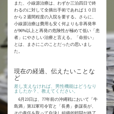
また、小線源治療は、わずか三泊四日で終
わるのに対して全摘出手術であれば１０日
から２週間程度の入院を要する。さらに、
小線源治療は費用も安く何よりも非再発率
が96%以上と再発の危険性が極めて低い「患
者」にやさしい治療と言える。「命拾い」
とは、まさにこのことだったの思いまし
た。
現在の経過、伝えたいことな
ど
差し支えなければ、男性機能はどうなり
ましたか？、教えてください。
6月23日は、77年前の沖縄戦において「牛
島満」第32軍司令官と「長勇」参謀長が、
その責任を取って自決し組織的戦闘が終了