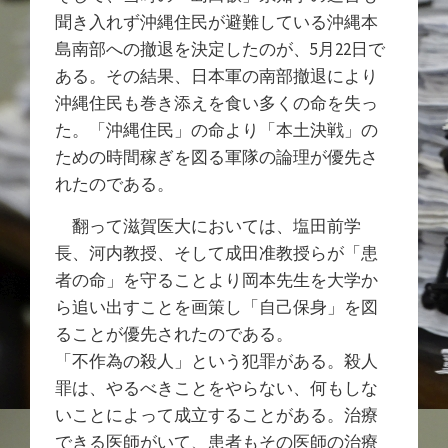
聞き入れず沖縄住民が避難している沖縄本
島南部への撤退を決定したのが、5月22日で
ある。その結果、日本軍の南部撤退により
沖縄住民も巻き添えを食い多くの命を失っ
た。「沖縄住民」の命より「本土決戦」の
ための時間稼ぎを図る軍隊の論理が優先さ
れたのである。
翻って滋賀医大においては、塩田前学
長、河内教授、そして成田准教授らが「患
者の命」を守ることより岡本先生を大学か
ら追い出すことを画策し「自己保身」を図
ることが優先されたのである。
「不作為の殺人」という犯罪がある。殺人
罪は、やるべきことをやらない、何もしな
いことによって成立することがある。治療
できる医師がいて、患者もその医師の治療