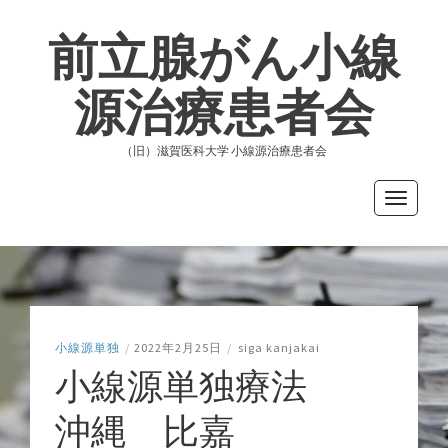
前立腺がん小線
源治療患者会
（旧）滋賀医科大学 小線源治療患者会
Toggle
navigati
小線源単独
/
2022年2月25日
/
siga kanjakai
小線源単独療法
沖縄 比嘉