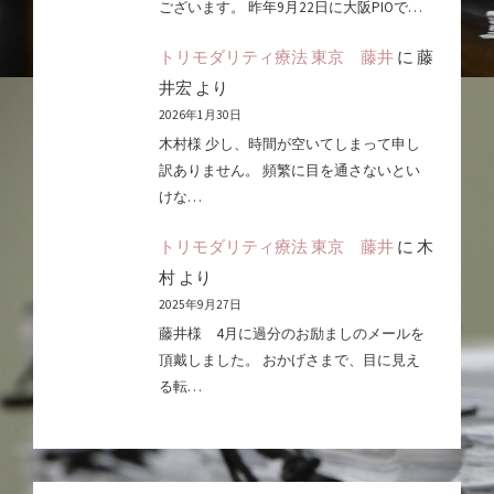
ございます。 昨年9月22日に大阪PIOで…
トリモダリティ療法 東京 藤井
に
藤
井宏
より
2026年1月30日
木村様 少し、時間が空いてしまって申し
訳ありません。 頻繁に目を通さないとい
けな…
トリモダリティ療法 東京 藤井
に
木
村
より
2025年9月27日
藤井様 4月に過分のお励ましのメールを
頂戴しました。 おかげさまで、目に見え
る転…