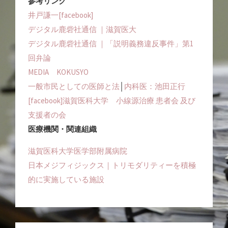
参考リンク
井戸謙一[facebook]
デジタル鹿砦社通信 ｜滋賀医大
デジタル鹿砦社通信 ｜「説明義務違反事件」第1
回弁論
MEDIA KOKUSYO
一般市民としての医師と法
│
内科医：池田正行
[facebook]滋賀医科大学 小線源治療 患者会 及び
支援者の会
医療機関・関連組織
滋賀医科大学医学部附属病院
日本メジフィジックス｜トリモダリティーを積極
的に実施している施設