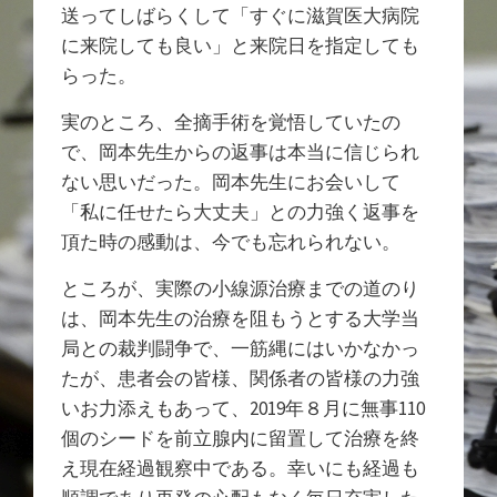
送ってしばらくして「すぐに滋賀医大病院
に来院しても良い」と来院日を指定しても
らった。
実のところ、全摘手術を覚悟していたの
で、岡本先生からの返事は本当に信じられ
ない思いだった。岡本先生にお会いして
「私に任せたら大丈夫」との力強く返事を
頂た時の感動は、今でも忘れられない。
ところが、実際の小線源治療までの道のり
は、岡本先生の治療を阻もうとする大学当
局との裁判闘争で、一筋縄にはいかなかっ
たが、患者会の皆様、関係者の皆様の力強
いお力添えもあって、2019年８月に無事110
個のシードを前立腺内に留置して治療を終
え現在経過観察中である。幸いにも経過も