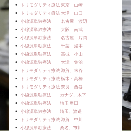
トリモダリティ療法 東京 山崎
トリモダリティ療法 大津 山口
小線源単独療法 名古屋 渡辺
小線源単独療法 大阪 南武
小線源単独療法 名古屋 片岡
小線源単独療法 千葉 湯本
小線源単独療法 高槻 小山
小線源単独療法 大津 集治
トリモダリティ療法 滋賀、末谷
トリモダリティ療法 栃木・高橋
トリモダリティ療法 奈良 西谷
小線源単独療法 カナダ、木下
小線源単独療法 埼玉 重田
小線源単独療法 埼玉、渡邊
トリモダリティ療法 滋賀 中川
小線源単独療法 桑名、市川