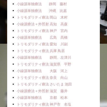
小線源単独療法 静岡 藤村
小線源単独療法 沖縄 比嘉
トリモダリティ療法 岡山 木村
小線源療法＋外照射 高知 高森
トリモダリティ療法 神戸 宮内
小線源単独療法 広島 髙橋
トリモダリティ療法 愛知 川副
トリモダリティ療法 兵庫 鳥居
小線源単独療法 静岡、左津川
トリモダリティ療法 滋賀県 平野
小線源単独療法 大阪 河上
トリモダリティ療法 奈良 向山
トリモダリティ療法 さいたま 池田
小線源療法＋外照射 滋賀 藤井
小線源単独療法 京都 松本
トリモダリティ療法 神戸市 名塩