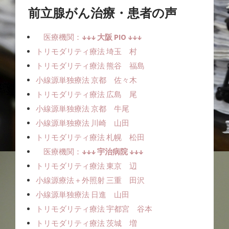
前立腺がん治療・患者の声
医療機関：
↓↓↓ 大阪 PIO ↓↓↓
トリモダリティ療法 埼玉 村
トリモダリティ療法 熊谷 福島
小線源単独療法ㅤ 京都 佐々木
トリモダリティ療法 広島 尾
小線源単独療法ㅤㅤ 京都 牛尾
小線源単独療法ㅤㅤ 川崎 山田
トリモダリティ療法 札幌 松田
医療機関：
↓↓↓ 宇治病院 ↓↓↓
トリモダリティ療法 東京 辺
小線源療法＋外照射 三重 田沢
小線源単独療法ㅤㅤ 日進 山田
トリモダリティ療法 宇都宮 谷本
トリモダリティ療法 茨城 増