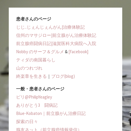
患者さんのページ
じじ..じぇんじぇんがん|治療体験記
信州のマサジロー|前立腺がん治療体験記
前立腺癌闘病日記|滋賀医科大病院へ入院
Nobby のサーフ＆グルメ
&
[facebook]
ティダの南国暮らし
山のつれづれ
終楽章を生きる
｜
ブログ(blog)
一般・患者さんのページ
ピリ@PhilipYeagley
ありがとう3 闘病記
Blue-Kobaton｜前立腺がん治療日記
探索の日々
腺友ネット（前立腺癌情報発信）