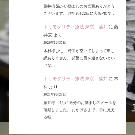
藤井様 温かい励ましのお言葉ありがとう
ございます。 昨年9月22日に大阪PIOで…
トリモダリティ療法 東京 藤井
に
藤
井宏
より
2026年1月30日
木村様 少し、時間が空いてしまって申し
訳ありません。 頻繁に目を通さないとい
けな…
トリモダリティ療法 東京 藤井
に
木
村
より
2025年9月27日
藤井様 4月に過分のお励ましのメールを
頂戴しました。 おかげさまで、目に見え
る転…