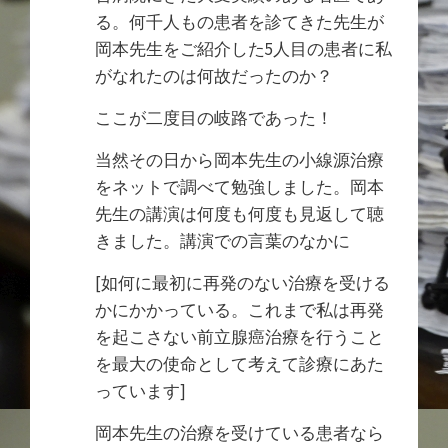
る。何千人もの患者を診てきた先生が
岡本先生をご紹介した5人目の患者に私
がなれたのは何故だったのか？
ここが二度目の岐路であった！
当然その日から岡本先生の小線源治療
をネットで調べて勉強しました。岡本
先生の講演は何度も何度も見返して聴
きました。講演での言葉のなかに
[如何に最初に再発のない治療を受ける
かにかかっている。これまで私は再発
を起こさない前立腺癌治療を行うこと
を最大の使命として考えて診療にあた
っています]
岡本先生の治療を受けている患者なら