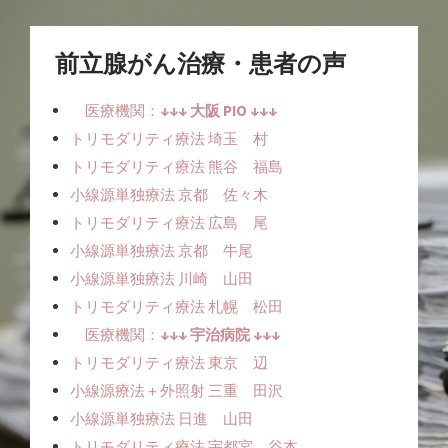
前立腺がん治療・患者の声
医療機関：
↓↓↓ 大阪 PIO ↓↓↓
トリモダリティ療法 埼玉 村
トリモダリティ療法 熊谷 福島
小線源単独療法ㅤ 京都 佐々木
トリモダリティ療法 広島 尾
小線源単独療法ㅤㅤ 京都 牛尾
小線源単独療法ㅤㅤ 川崎 山田
トリモダリティ療法 札幌 松田
医療機関：
↓↓↓ 宇治病院 ↓↓↓
トリモダリティ療法 東京 辺
小線源療法＋外照射 三重 田沢
小線源単独療法ㅤㅤ 日進 山田
トリモダリティ療法 宇都宮 谷本