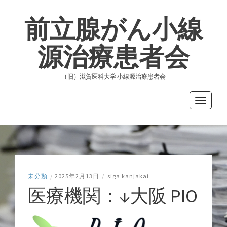
前立腺がん小線
源治療患者会
（旧）滋賀医科大学 小線源治療患者会
Toggle
navigati
未分類
/
2025年2月13日
/
siga kanjakai
医療機関：↓大阪 PIO