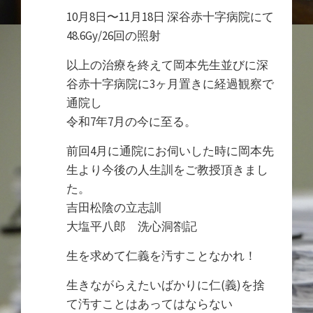
10月8日〜11月18日 深谷赤十字病院にて
48.6Gy/26回の照射
以上の治療を終えて岡本先生並びに深
谷赤十字病院に3ヶ月置きに経過観察で
通院し
令和7年7月の今に至る。
前回4月に通院にお伺いした時に岡本先
生より今後の人生訓をご教授頂きまし
た。
吉田松陰の立志訓
大塩平八郎 洗心洞劄記
生を求めて仁義を汚すことなかれ！
生きながらえたいばかりに仁(義)を捨
て汚すことはあってはならない