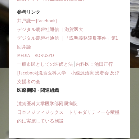
参考リンク
井戸謙一[facebook]
デジタル鹿砦社通信 ｜滋賀医大
デジタル鹿砦社通信 ｜「説明義務違反事件」第1
回弁論
MEDIA KOKUSYO
一般市民としての医師と法
│
内科医：池田正行
[facebook]滋賀医科大学 小線源治療 患者会 及び
支援者の会
医療機関・関連組織
滋賀医科大学医学部附属病院
日本メジフィジックス｜トリモダリティーを積極
的に実施している施設