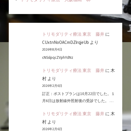
トリモダリティ療法 東京 藤井
に
CUxtnNoOACmDZlrqjeUb
より
2026年8月4日
cNSslpqcZVphYdNz
トリモダリティ療法 東京 藤井
に
木
村
より
2026年2月6日
訂正：ポストプランは10月22日でした。１
月6日は放射線外照射後の受診でした。 …
トリモダリティ療法 東京 藤井
に
木
村
より
2026年2月6日