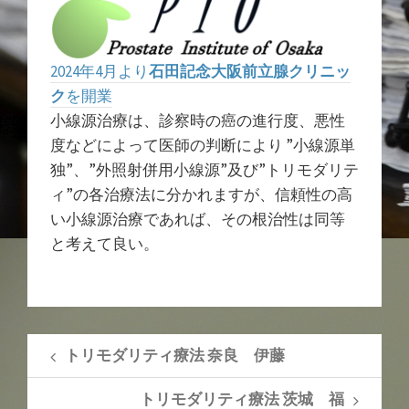
2024年4月より
石田記念大阪前立腺クリニッ
ク
を開業
小線源治療は、診察時の癌の進行度、悪性
度などによって医師の判断により ”小線源単
独”、”外照射併用小線源”及び”トリモダリテ
ィ”の各治療法に分かれますが、信頼性の高
い小線源治療であれば、その根治性は同等
と考えて良い。
トリモダリティ療法 奈良 伊藤
トリモダリティ療法 茨城 福