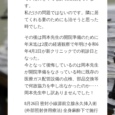
す。
私だけの問題ではないのです。隣に居
てくれる妻のためにも治そうと思った
時でした。
その後は岡本先生の開院準備のために
年末迄は2度の経過観察で年明け令和6
年4月2日が新クリニックでの初診日と
なった。
今となって後悔しているのは岡本先生
が開院準備をなさっている時に既存の
医療ガス配管設備の点検、部品交換等
で何故協力を申し出なかったのか‥‥
岡本先生申し訳ありませんでした！
8月26日 密封小線源前立腺永久挿入術
(外部照射併用療法) 全身麻酔下で施行