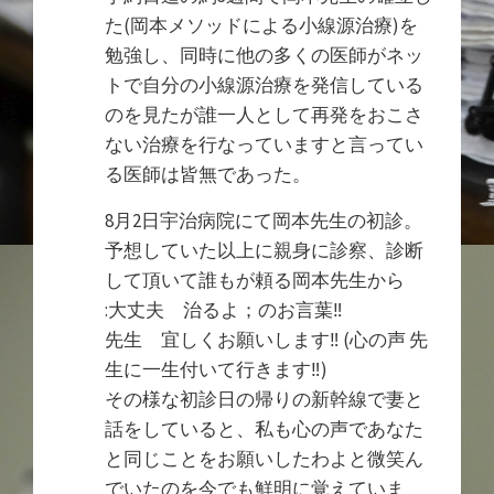
た(岡本メソッドによる小線源治療)を
勉強し、同時に他の多くの医師がネッ
トで自分の小線源治療を発信している
のを見たが誰一人として再発をおこさ
ない治療を行なっていますと言ってい
る医師は皆無であった。
8月2日宇治病院にて岡本先生の初診。
予想していた以上に親身に診察、診断
して頂いて誰もが頼る岡本先生から
:大丈夫 治るよ；のお言葉‼︎
先生 宜しくお願いします‼︎ (心の声 先
生に一生付いて行きます‼︎)
その様な初診日の帰りの新幹線で妻と
話をしていると、私も心の声であなた
と同じことをお願いしたわよと微笑ん
でいたのを今でも鮮明に覚えていま