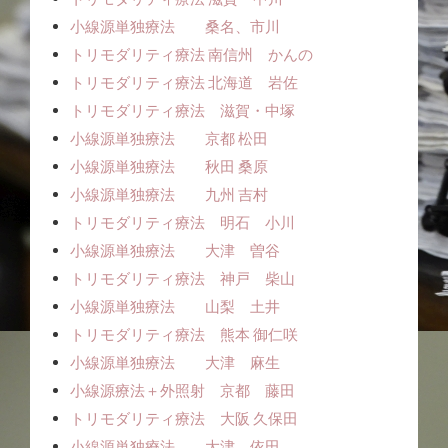
小線源単独療法 桑名、市川
トリモダリティ療法 南信州 かんの
トリモダリティ療法 北海道 岩佐
トリモダリティ療法 滋賀・中塚
小線源単独療法 京都 松田
小線源単独療法 秋田 桑原
小線源単独療法 九州 吉村
トリモダリティ療法 明石 小川
小線源単独療法 大津 曽谷
トリモダリティ療法 神戸 柴山
小線源単独療法 山梨 土井
トリモダリティ療法 熊本 御仁咲
小線源単独療法 大津 麻生
小線源療法＋外照射 京都 藤田
トリモダリティ療法 大阪 久保田
小線源単独療法 大津 依田