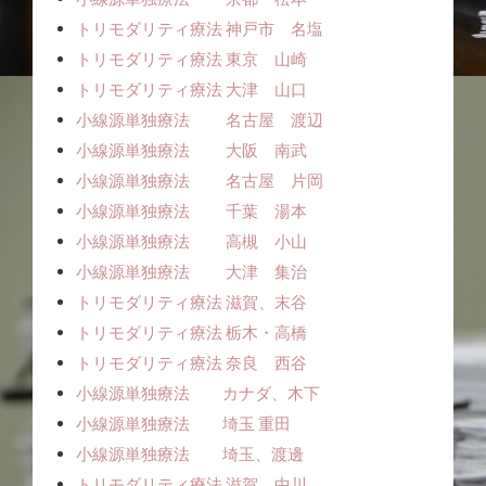
トリモダリティ療法 神戸市 名塩
トリモダリティ療法 東京 山崎
トリモダリティ療法 大津 山口
小線源単独療法 名古屋 渡辺
小線源単独療法 大阪 南武
小線源単独療法 名古屋 片岡
小線源単独療法 千葉 湯本
小線源単独療法 高槻 小山
小線源単独療法 大津 集治
トリモダリティ療法 滋賀、末谷
トリモダリティ療法 栃木・高橋
トリモダリティ療法 奈良 西谷
小線源単独療法 カナダ、木下
小線源単独療法 埼玉 重田
小線源単独療法 埼玉、渡邊
トリモダリティ療法 滋賀 中川