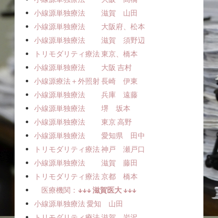
小線源単独療法 滋賀 山田
小線源単独療法 大阪府、松本
小線源単独療法 滋賀 須野辺
トリモダリティ療法 東京、橋本
小線源単独療法 大阪 吉村
小線源療法＋外照射 長崎 伊東
小線源単独療法 兵庫 遠藤
小線源単独療法 堺 坂本
小線源単独療法 東京 高野
小線源単独療法 愛知県 田中
トリモダリティ療法 神戸 瀬戸口
小線源単独療法 滋賀 藤田
トリモダリティ療法 京都 橋本
医療機関：
↓↓↓ 滋賀医大 ↓↓↓
小線源単独療法ㅤㅤ 愛知 山田
トリモダリティ療法 滋賀 岩沢