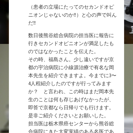
（患者の立場にたってのセカンドオピ
ニオンじゃないのか‼︎）と心の声で叫ん
だ‼︎
数日後熊谷総合病院の担当医に報告に
行きセカンドオピニオンが満足したも
のではなかったことを伝えた。
その時、福島さん。少し遠いですが京
都の宇治病院に小線源治療で有名な岡
本先生を紹介できますよ。今までに3〜
4人程紹介したのですが行ってみます
か？ と言われ、この時はまだ岡本先
生のことは何も存じあげなかったが、
即答で京都なら日帰りでも行けます。
是非ご紹介くださいとお願いした。
担当医は栃木県癌センターから熊谷総
合病院にきた大変実績のある名医であ